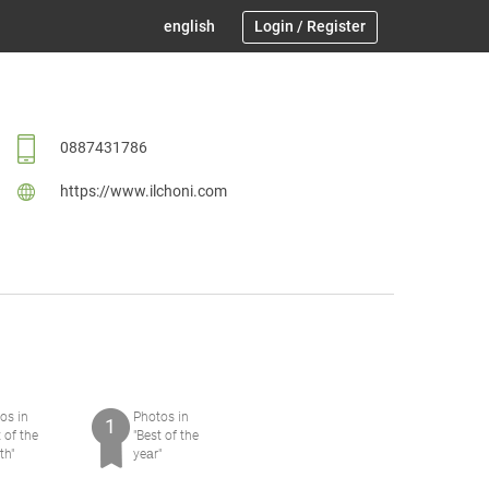
english
Login
/
Register
0887431786
https://www.ilchoni.com
os in
Photos in
1
t of the
"Best of the
th"
yeаr"