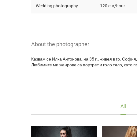
Wedding photography
120 eur/hour
About the photographer
Казвам се Илка Антонова, на 35 г., живея в гр. Софи
Любимите ми жанрове са портрет и голо тяло, като 
All