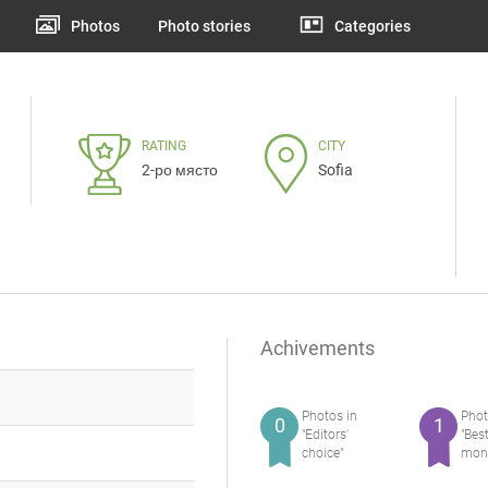
Photos
Photo stories
Categories
RATING
CITY
2-ро място
Sofia
Achivements
Photos in
Phot
0
1
"Editors'
"Bes
choice"
mon