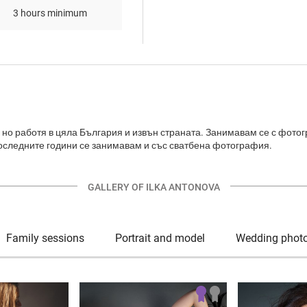
3 hours minimum
я, но работя в цяла България и извън страната. Занимавам се с фото
последните години се занимавам и със сватбена фотография.
GALLERY OF ILKA ANTONOVA
Family sessions
Portrait and model
Wedding phot